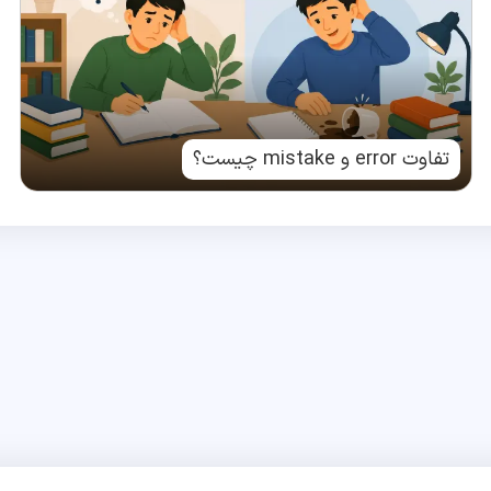
تفاوت error و mistake چیست؟