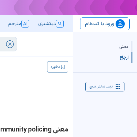
ورود یا ثبت‌نام
دیکشنری
مترجم
معنی
ارجاع
ذخیره
ترتیب نمایش نتایج
معنی community policing