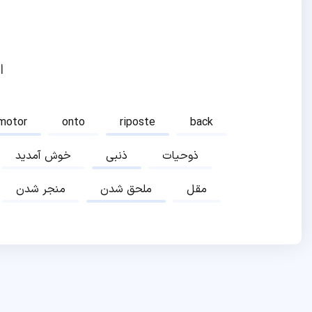
ا
motor
onto
riposte
back
ذوحیات
ذنبی
خوش آمدید
مقل
ملحق شدن
منجر شدن