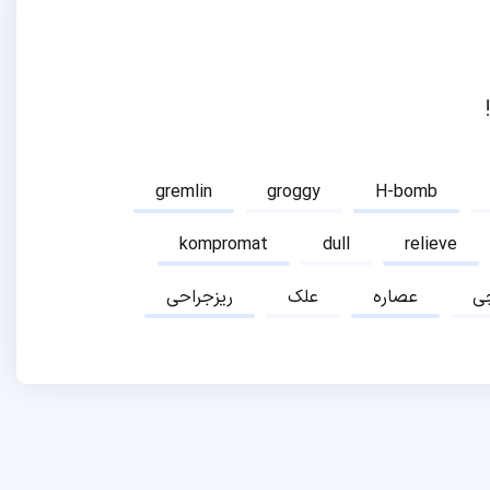
gremlin
groggy
H-bomb
kompromat
dull
relieve
ی
عصاره
علک
ریزجراحی