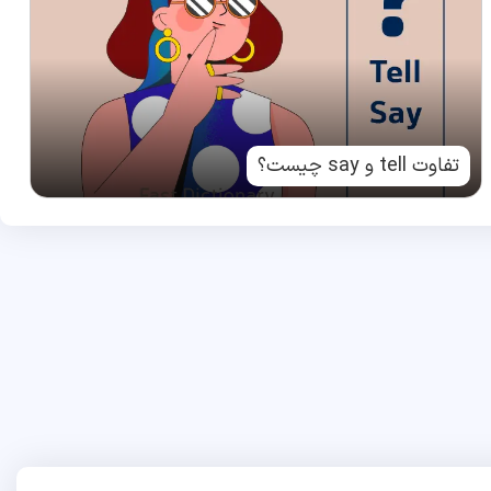
تفاوت tell و say چیست؟