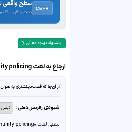
سطح واقعی لغ
CEFR
تست رایگان · ۳۰ سوال · نتیجه فوری
پیشنهاد بهبود معانی
ارجاع به لغت community policing
از آن‌جا که فست‌دیکشنری به عنوان 
شیوه‌ی رفرنس‌دهی:
معنی لغت «community policing» در