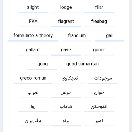
slight
lodge
filar
FKA
flagrant
fleabag
formulate a theory
francium
gail
gallant
gave
goner
gong
good samaritan
موجودات
کنجکاوی
greco-roman
خوان
حرص
صواب
اندوختن
شاداب
روا
امیر
پرتو
برگ‌ریزان