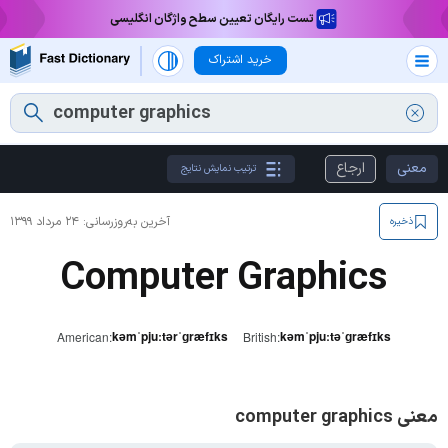
تست رایگان تعیین سطح واژگان انگلیسی
خرید اشتراک
معنی
ارجاع
ترتیب نمایش نتایج
آخرین به‌روزرسانی:
۲۴ مرداد ۱۳۹۹
ذخیره
Computer Graphics
kəmˈpjuːtərˈɡræfɪks
kəmˈpjuːtəˈɡræfɪks
American:
British:
معنی computer graphics