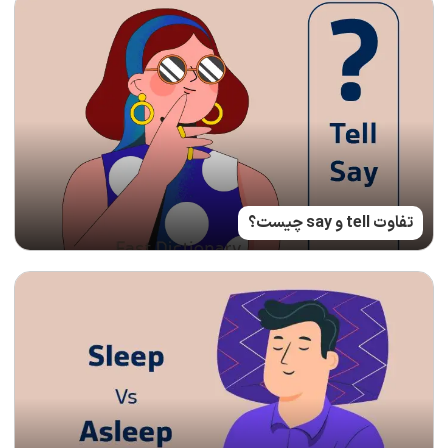
تفاوت tell و say چیست؟