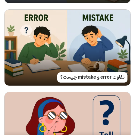
تفاوت error و mistake چیست؟