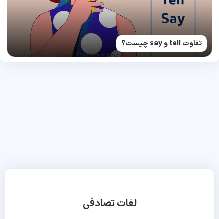
تفاوت tell و say چیست؟
لغات تصادفی