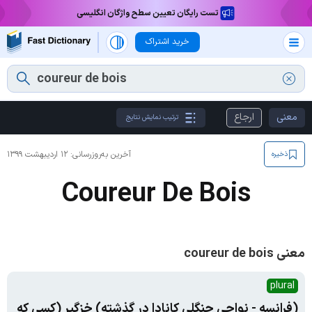
تست رایگان تعیین سطح واژگان انگلیسی
خرید اشتراک
معنی
ارجاع
ترتیب نمایش نتایج
آخرین به‌روزرسانی:
۱۲ اردیبهشت ۱۳۹۹
ذخیره
Coureur De Bois
معنی coureur de bois
plural
(فرانسه - نواحی جنگلی کانادا در گذشته) خزگیر (کسی که