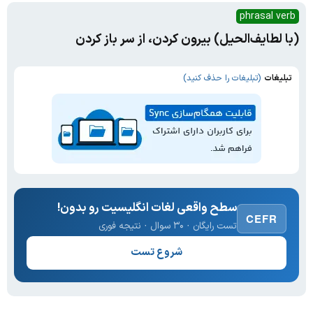
phrasal verb
(با لطایف‌الحیل) بیرون کردن، از سر باز کردن
تبلیغات
(تبلیغات را حذف کنید)
سطح واقعی لغات انگلیسیت رو بدون!
CEFR
تست رایگان · ۳۰ سوال · نتیجه فوری
شروع تست