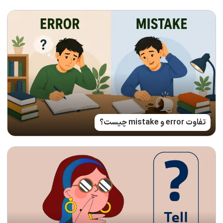
تفاوت error و mistake چیست؟