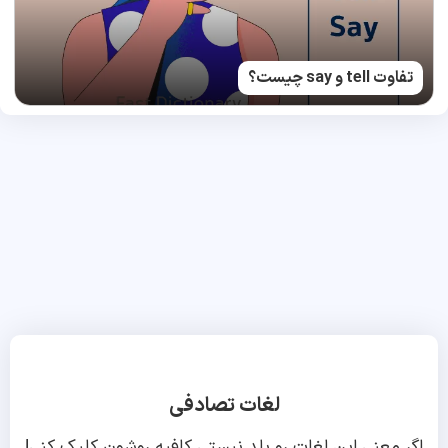
تفاوت tell و say چیست؟
لغات تصادفی
اگر معنی این لغات رو بلد نیستی کافیه روشون کلیک کنی!