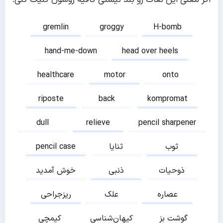
gremlin
groggy
H-bomb
hand-me-down
head over heels
healthcare
motor
onto
riposte
back
kompromat
dull
relieve
pencil sharpener
ثوب
ثنایا
pencil case
ذوحیات
ذنبی
خوش آمدید
عصاره
علک
ریزجراحی
گوشت بز
کیهان‌شناسی
کیمچی