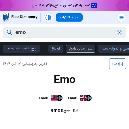
تست رایگان تعیین سطح واژگان انگلیسی
خرید اشتراک
نی و نمونه‌جمله
سوال‌های رایج
ارجاع
ترتیب نمایش نتایج
آخرین به‌روزرسانی:
۱۷ آبان ۱۴۰۴
ذخیره
Emo
ˈiːmoʊ
ˈiːməʊ
emos
شکل جمع: