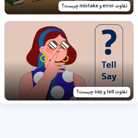
تفاوت error و mistake چیست؟
تفاوت tell و say چیست؟