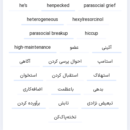
he's
henpecked
parasocial grief
heterogeneous
hexylresorcinol
parasocial breakup
hiccup
آئینی
عضو
high-maintenance
استامپ
احوال پرسی کردن
آگاهی
استهلاک
استقبال کردن
استخوان
بدهی
باعظمت
اضافه‌کاری
تبعیض نژادی
تابش
برآورده کردن
تخته‌پاک‌کن