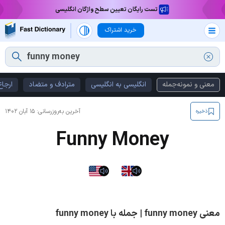
تست رایگان تعیین سطح واژگان انگلیسی
خرید اشتراک
معنی و نمونه‌جمله
انگلیسی به انگلیسی
مترادف و متضاد
ارجاع
آخرین به‌روزرسانی:
۱۵ آبان ۱۴۰۲
ذخیره
Funny Money
معنی funny money | جمله با funny money