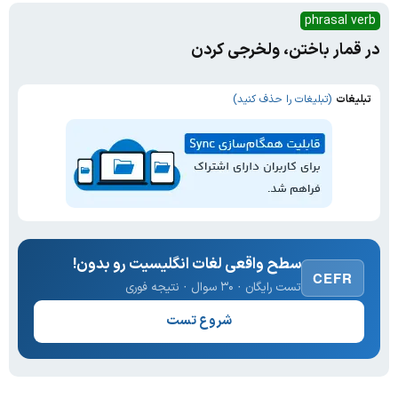
phrasal verb
در قمار باختن، ولخرجی کردن
تبلیغات
(تبلیغات را حذف کنید)
سطح واقعی لغات انگلیسیت رو بدون!
CEFR
تست رایگان · ۳۰ سوال · نتیجه فوری
شروع تست