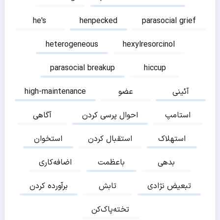
he's
henpecked
parasocial grief
heterogeneous
hexylresorcinol
parasocial breakup
hiccup
آئینی
عضو
high-maintenance
استامپ
احوال پرسی کردن
آگاهی
استهلاک
استقبال کردن
استخوان
بدهی
باعظمت
اضافه‌کاری
تبعیض نژادی
تابش
برآورده کردن
تخته‌پاک‌کن