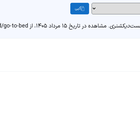
کپی
ست‌دیکشنری
. مشاهده در تاریخ ۱۵ مرداد ۱۴۰۵، از https://fastdic.com/word/go-to-bed