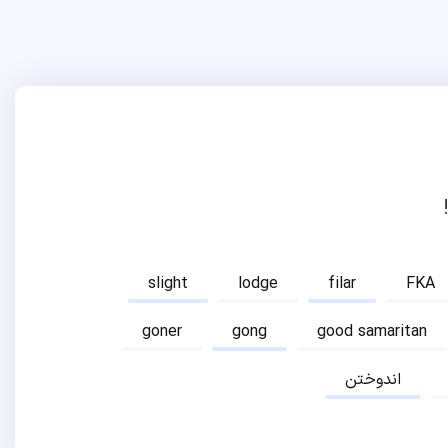
slight
lodge
filar
FKA
goner
gong
good samaritan
اندوختن