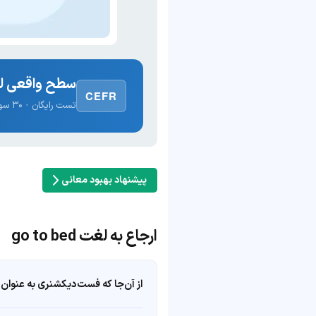
سطح واقعی لغ
CEFR
تست رایگان · ۳۰ سوال · نتیجه فوری
پیشنهاد بهبود معانی
ارجاع به لغت go to bed
از آن‌جا که فست‌دیکشنری به عنوان 