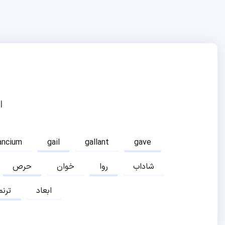
ا
ancium
gail
gallant
gave
شاداب
روا
خوان
حرص
ابعاد
ترنم