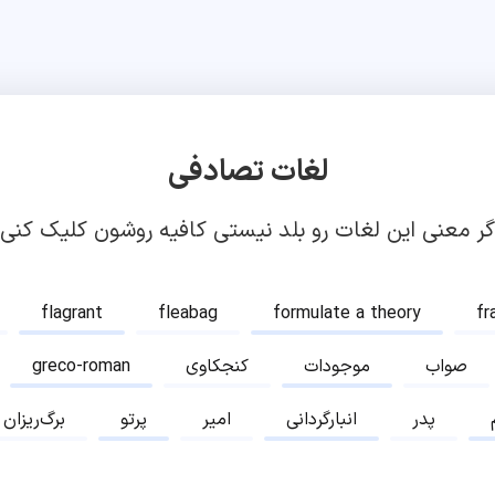
لغات تصادفی
گر معنی این لغات رو بلد نیستی کافیه روشون کلیک کنی!
flagrant
fleabag
formulate a theory
fr
صواب
موجودات
کنجکاوی
greco-roman
پدر
انبارگردانی
امیر
پرتو
برگ‌ریزان