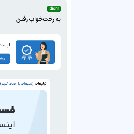
idiom
به رخت‌خواب رفتن
لیست 
مشا
تبلیغات
(تبلیغات را حذف کنید)