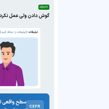
idiom
گوش دادن ولی عمل نکردن
تبلیغات
(تبلیغات را حذف کنید)
سطح واقعی لغ
CEFR