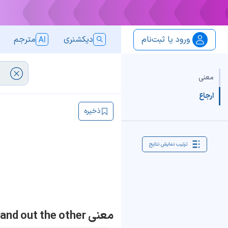
ورود یا ثبت‌نام
دیکشنری
مترجم
معنی
ارجاع
ذخیره
ترتیب نمایش نتایج
معنی in one ear and out the other