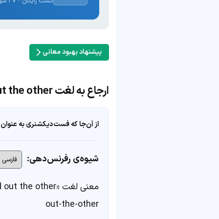
تست رایگان · ۳۰ سوال · نتیجه فوری
پیشنهاد بهبود معانی
ارجاع به لغت in one ear and out the other
از آن‌جا که فست‌دیکشنری به عنوان 
شیوه‌ی رفرنس‌دهی:
معنی لغت «in one ear and out the other» در
out-the-other