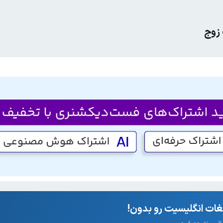
 زوج
ات انگلیسیت رو بدون!