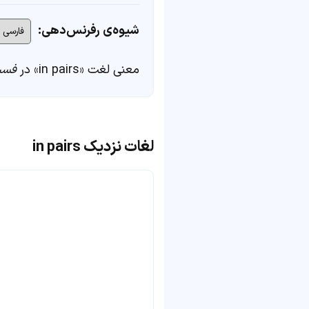
شیوه‌ی رفرنس‌دهی:
معنی لغت «in pairs» در
فست
لغات نزدیک in pairs