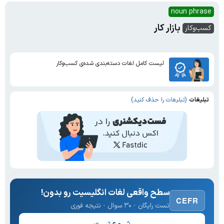
noun phrase
بازار کار
کسب‌وکار
لیست کامل لغات دسته‌بندی شده‌ی کسب‌وکار
تبلیغات
(تبلیغات را حذف کنید)
سطح واقعی لغات انگلیسیت رو بدون!
CEFR
تست رایگان · ۳۰ سوال · نتیجه فوری