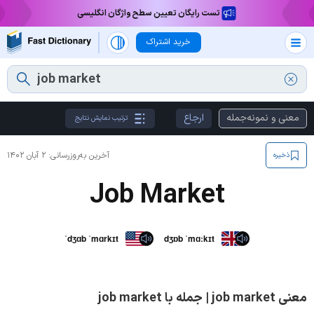
تست رایگان تعیین سطح واژگان انگلیسی
خرید اشتراک
معنی و نمونه‌جمله
ارجاع
ترتیب نمایش نتایج
آخرین به‌روزرسانی:
۲ آبان ۱۴۰۲
ذخیره
Job Market
ˈdʒɑb ˈmɑrkɪt
dʒɒb ˈmɑːkɪt
معنی job market | جمله با job market