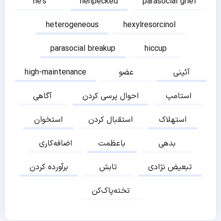
he's
henpecked
parasocial grief
heterogeneous
hexylresorcinol
parasocial breakup
hiccup
آئینی
عضو
high-maintenance
استامپ
احوال پرسی کردن
آگاهی
استهلاک
استقبال کردن
استخوان
بدهی
باعظمت
اضافه‌کاری
تبعیض نژادی
تابش
برآورده کردن
تخته‌پاک‌کن