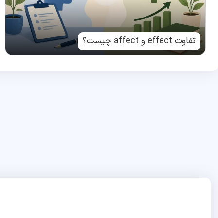
تفاوت effect و affect چیست؟