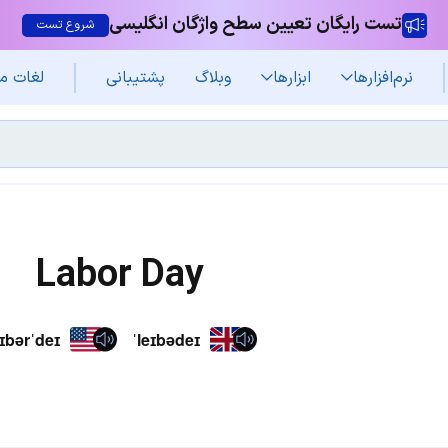
تست رایگان تعیین سطح واژگان انگلیسی
شروع تست
نرم‌افزار‌ها
ابزارها
وبلاگ
پشتیبانی
لغات م
Labor Day
eɪbərˈdeɪ
ˈleɪbədeɪ