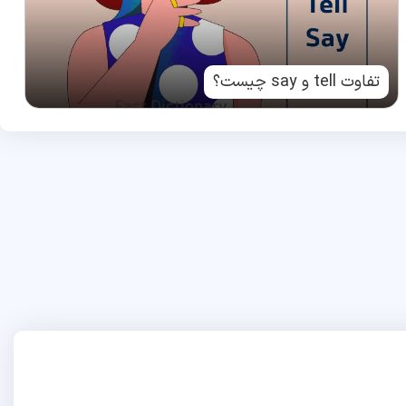
تفاوت tell و say چیست؟