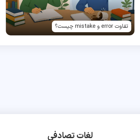
تفاوت error و mistake چیست؟
لغات تصادفی