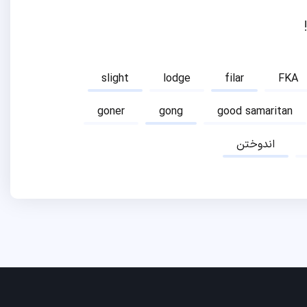
slight
lodge
filar
FKA
goner
gong
good samaritan
اندوختن