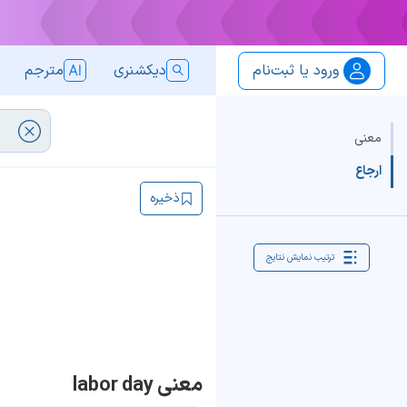
ورود یا ثبت‌نام
دیکشنری
مترجم
معنی
ارجاع
ذخیره
ترتیب نمایش نتایج
معنی labor day