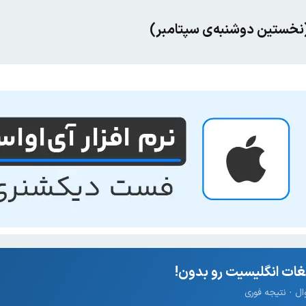
گر (نخستین دوشنبه‌ی سپتامبر)
ات انگلیسیت رو بدون!