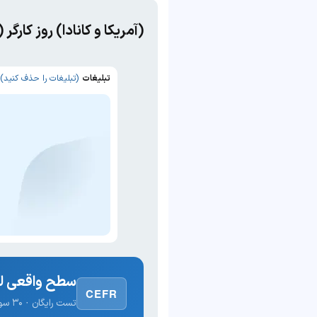
(آمریکا و کانادا) روز کار
تبلیغات
(تبلیغات را حذف کنید)
سطح واقعی لغ
CEFR
تست رایگان · ۳۰ سوال · نتیجه فوری