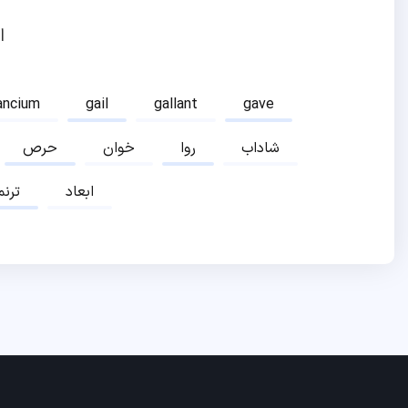
ا
ancium
gail
gallant
gave
شاداب
روا
خوان
حرص
ابعاد
ترنم