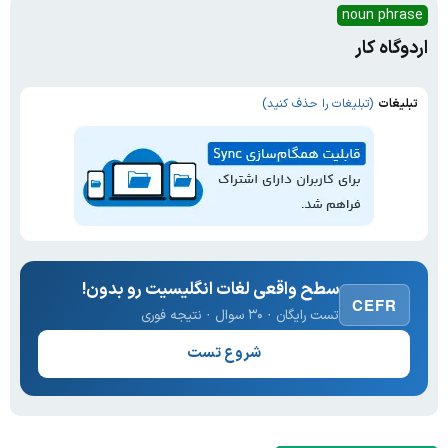
noun phrase
اردوگاه کار
تبلیغات
(تبلیغات را حذف کنید)
سطح واقعی لغات انگلیسیت رو بدون!
CEFR
تست رایگان · ۳۰ سوال · نتیجه فوری
شروع تست