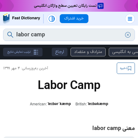
تست رایگان تعیین سطح واژگان انگلیسی
خرید اشتراک
سی به انگلیسی
مترادف و متضاد
ارجاع
ترتیب نمایش نتایج
آخرین به‌روزرسانی:
۴ مهر ۱۳۹۹
ذخیره
Labor Camp
ˈleɪbərˈkæmp
ˈleɪbəkæmp
American:
British:
معنی labor camp