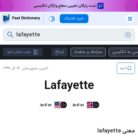
تست رایگان تعیین سطح واژگان انگلیسی
خرید اشتراک
سی به انگلیسی
مترادف و متضاد
ارجاع
ترتیب نمایش نتایج
آخرین به‌روزرسانی:
۱۴ آذر ۱۳۹۹
ذخیره
Lafayette
ˌlɑːfiˈet
ˌlɑːfiˈet
معنی lafayette