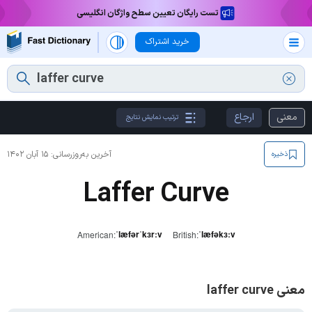
تست رایگان تعیین سطح واژگان انگلیسی
خرید اشتراک
معنی
ارجاع
ترتیب نمایش نتایج
آخرین به‌روزرسانی:
۱۵ آبان ۱۴۰۲
ذخیره
Laffer Curve
ˈlæfərˈkɜrːv
ˈlæfəkɜːv
American:
British:
معنی laffer curve