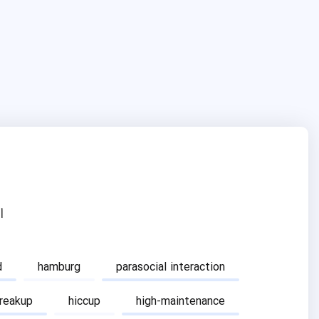
ا
d
hamburg
parasocial interaction
breakup
hiccup
high-maintenance