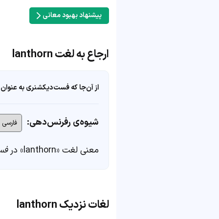
پیشنهاد بهبود معانی
ارجاع به لغت lanthorn
از آن‌جا که فست‌دیکشنری به عنوان 
شیوه‌ی رفرنس‌دهی:
معنی لغت «lanthorn» در
فس
لغات نزدیک lanthorn