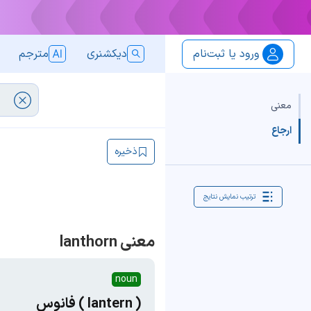
ورود یا ثبت‌نام
دیکشنری
مترجم
معنی
ارجاع
ذخیره
ترتیب نمایش نتایج
معنی lanthorn
noun
( lantern ) فانوس