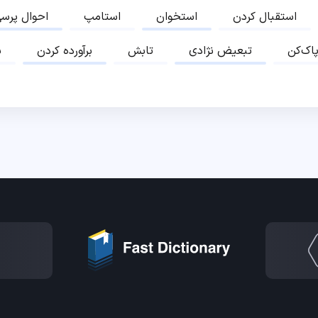
استقبال کردن
استخوان
استامپ
احوال پرس
پاک‌کن
تبعیض نژادی
تابش
برآورده کردن
ب