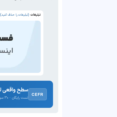
تبلیغات
(تبلیغات را حذف کنید)
سطح واقعی لغ
CEFR
تست رایگان · ۳۰ سوال · نتیجه فوری