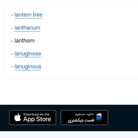
-
lantern tree
-
lanthanum
- lanthorn
-
lanuginose
-
lanuginous