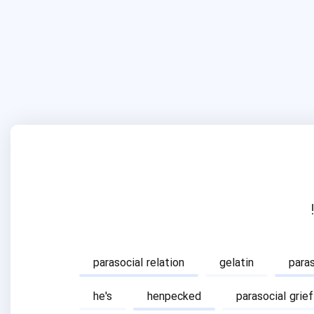
parasocial relation
gelatin
para
he's
henpecked
parasocial grief