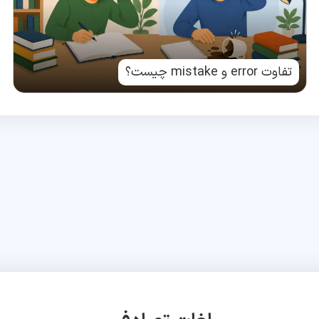
تفاوت error و mistake چیست؟