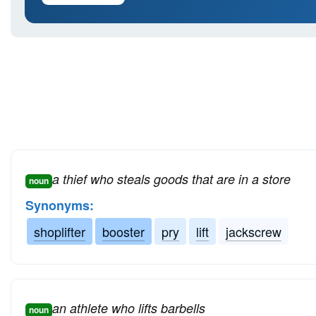
a thief who steals goods that are in a store
noun
Synonyms:
shoplifter
booster
pry
lift
jackscrew
an athlete who lifts barbells
noun