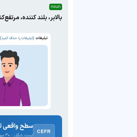
noun
بالابر، بلند ‌کننده، مرتفع‌
تبلیغات
(تبلیغات را حذف کنید)
سطح واقعی لغ
CEFR
تست رایگان · ۳۰ سوال · نتیجه فوری