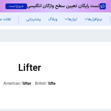
تست رایگان تعیین سطح واژگان انگلیسی
شروع تست
نرم‌افزار‌ها
ابزارها
وبلاگ
پشتیبانی
لغات م
Lifter
American:
ˈlɪftər
British:
ˈlɪftə