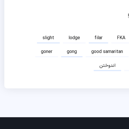
slight
lodge
filar
FKA
goner
gong
good samaritan
اندوختن