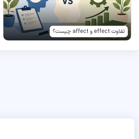
تفاوت effect و affect چیست؟