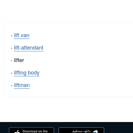
-
lift van
-
lift-attendant
- lifter
-
lifting body
-
liftman