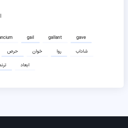
ا
ancium
gail
gallant
gave
شاداب
روا
خوان
حرص
ابعاد
ترنم