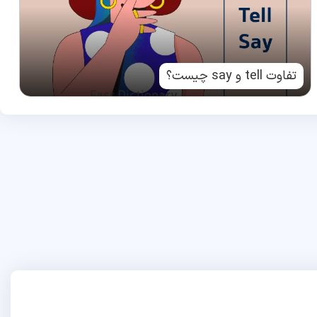
تفاوت tell و say چیست؟