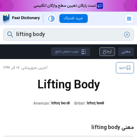
تست رایگان تعیین سطح واژگان انگلیسی
خرید اشتراک
معنی
ارجاع
ترتیب نمایش نتایج
آخرین به‌روزرسانی:
۱۷ آذر ۱۳۹۹
ذخیره
Lifting Body
ˈlɪftɪŋˈbɑːdi
ˈlɪftɪŋˈbɒdi
American:
British:
معنی lifting body