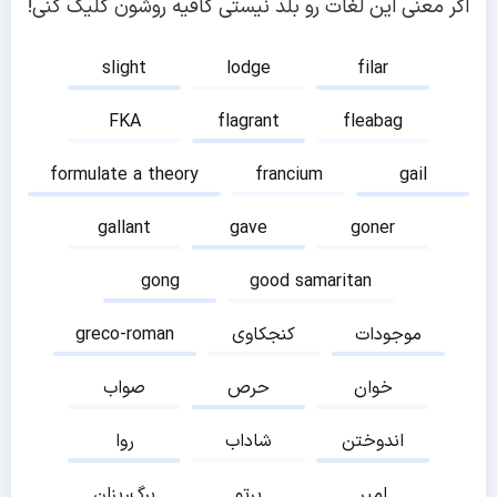
اگر معنی این لغات رو بلد نیستی کافیه روشون کلیک کنی!
slight
lodge
filar
FKA
flagrant
fleabag
formulate a theory
francium
gail
gallant
gave
goner
gong
good samaritan
موجودات
کنجکاوی
greco-roman
خوان
حرص
صواب
اندوختن
شاداب
روا
امیر
پرتو
برگ‌ریزان