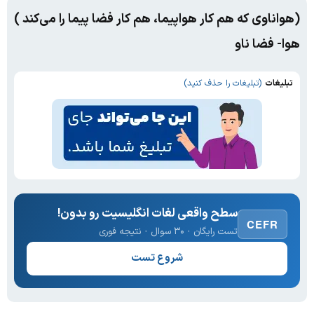
(هواناوی که هم کار هواپیما، هم کار فضا پیما را می‌کند )
هوا- فضا ناو
تبلیغات
(تبلیغات را حذف کنید)
سطح واقعی لغات انگلیسیت رو بدون!
CEFR
تست رایگان · ۳۰ سوال · نتیجه فوری
شروع تست