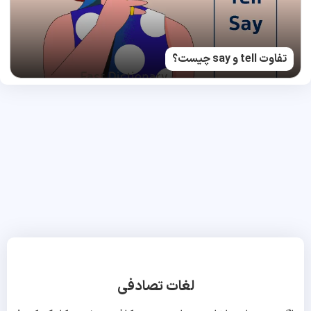
تفاوت tell و say چیست؟
لغات تصادفی