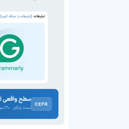
تبلیغات
(تبلیغات را حذف کنید)
سطح واقعی لغ
CEFR
تست رایگان · ۳۰ سوال · نتیجه فوری