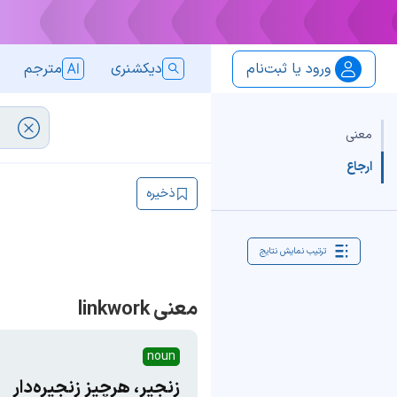
ورود یا ثبت‌نام
دیکشنری
مترجم
معنی
ارجاع
ذخیره
ترتیب نمایش نتایج
معنی linkwork
noun
زنجیر، هرچیز زنجیره‌دار