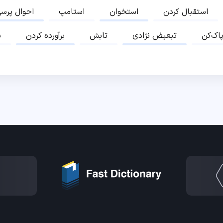
استقبال کردن
استخوان
استامپ
احوال پرس
پاک‌کن
تبعیض نژادی
تابش
برآورده کردن
ب