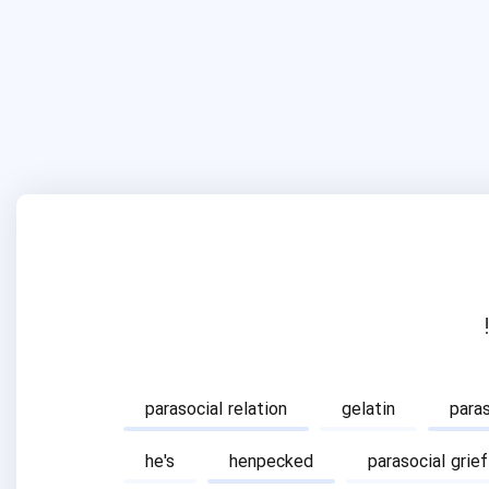
parasocial relation
gelatin
para
he's
henpecked
parasocial grief