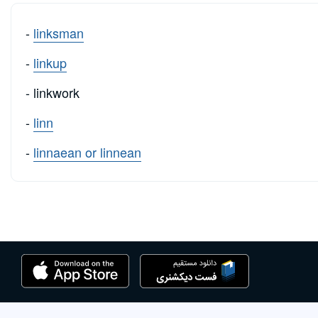
-
linksman
-
linkup
- linkwork
-
linn
-
linnaean or linnean