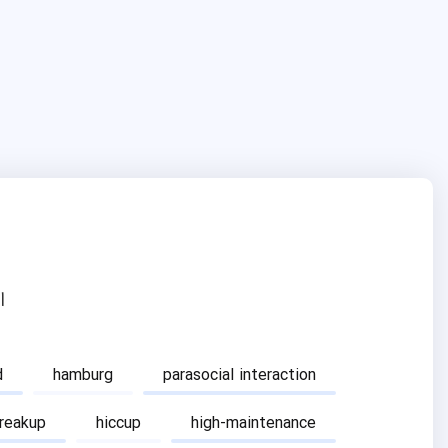
ا
d
hamburg
parasocial interaction
breakup
hiccup
high-maintenance