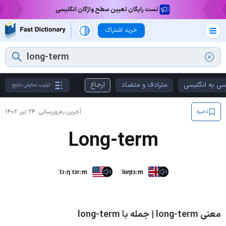
تست رایگان تعیین سطح واژگان انگلیسی
خرید اشتراک
سی به انگلیسی
مترادف و متضاد
ارجاع
ترتیب نمایش نتایج
آخرین به‌روزرسانی:
۲۴ تیر ۱۴۰۲
ذخیره
Long-term
ˈlɔːŋˈtɜrːm
ˈlɒŋtɜːm
معنی long-term | جمله با long-term