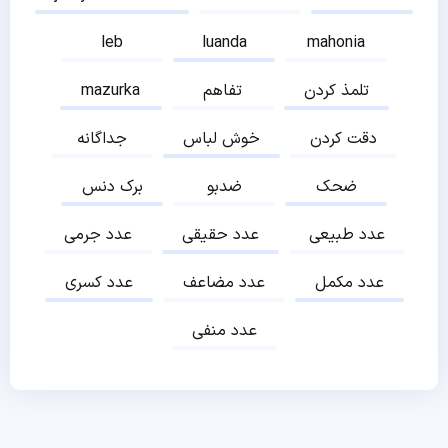
leb
luanda
mahonia
تلمذ کردن
تفاهم
mazurka
دقت کردن
خوش لباس
جداگانه
ضحک
ضدبو
برک دنس
عدد طبیعی
عدد حقیقی
عدد جرمی
عدد مکمل
عدد مضاعف
عدد کسری
عدد منفی