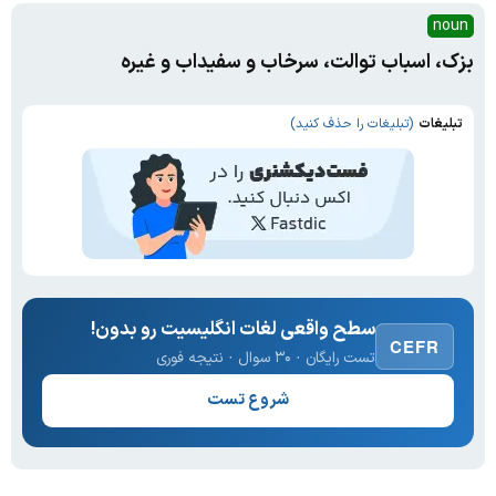
noun
بزک، اسباب توالت، سرخاب و سفیداب و غیره
تبلیغات
(تبلیغات را حذف کنید)
سطح واقعی لغات انگلیسیت رو بدون!
CEFR
تست رایگان · ۳۰ سوال · نتیجه فوری
شروع تست