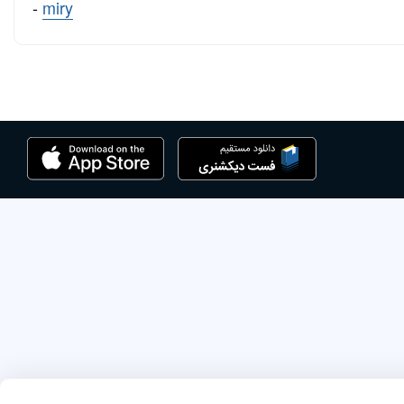
-
miry