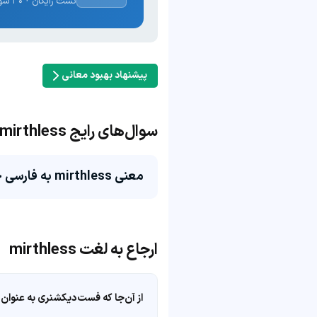
تست رایگان · ۳۰ سوال · نتیجه فوری
پیشنهاد بهبود معانی
سوال‌های رایج mirthless
معنی mirthless به فارسی چی می‌شه؟
ارجاع به لغت mirthless
از آن‌جا که فست‌دیکشنری به عنوان 