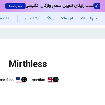
تست رایگان تعیین سطح واژگان انگلیسی
شروع تست
نرم‌افزار‌ها
ابزارها
وبلاگ
پشتیبانی
لغات م
Mirthless
mɜrːθləs
ˈmɜːθləs