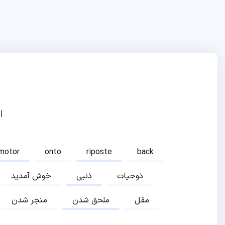
ا
motor
onto
riposte
back
ذوحیات
ذنبی
خوش آمدید
مقل
ملحق شدن
منجر شدن