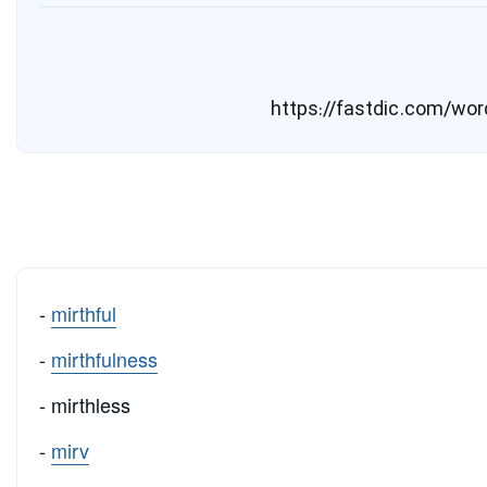
-
mirthful
-
mirthfulness
- mirthless
-
mirv