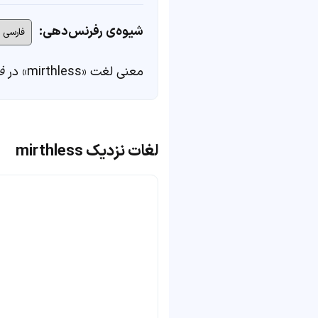
شیوه‌ی رفرنس‌دهی:
معنی لغت «mirthless» در
ف
لغات نزدیک mirthless