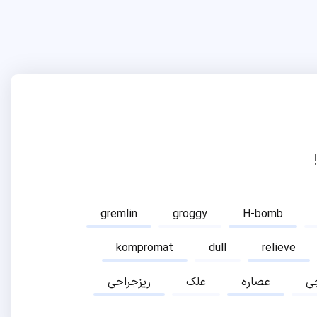
gremlin
groggy
H-bomb
kompromat
dull
relieve
ی
عصاره
علک
ریزجراحی