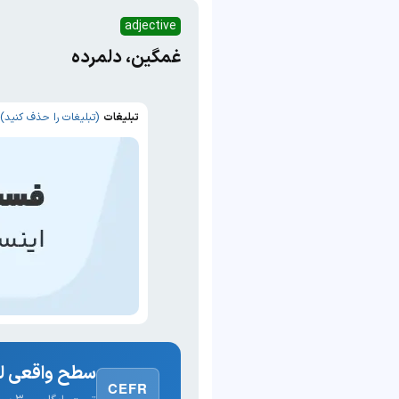
adjective
غمگین، دلمرده
تبلیغات
(تبلیغات را حذف کنید)
سطح واقعی لغ
CEFR