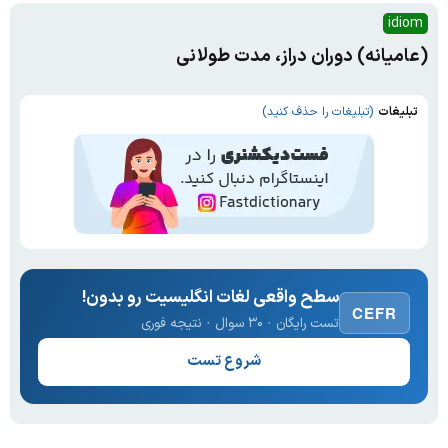
idiom
(عامیانه) دوران دراز، مدت طولانی
تبلیغات
(تبلیغات را حذف کنید)
سطح واقعی لغات انگلیسیت رو بدون!
CEFR
تست رایگان · ۳۰ سوال · نتیجه فوری
شروع تست