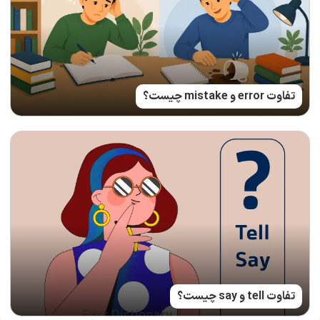
تفاوت error و mistake چیست؟
تفاوت tell و say چیست؟