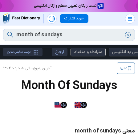
تست رایگان تعیین سطح واژگان انگلیسی
خرید اشتراک
سی به انگلیسی
مترادف و متضاد
ارجاع
ترتیب نمایش نتایج
آخرین به‌روزرسانی:
۵ خرداد ۱۴۰۲
ذخیره
Month Of Sundays
معنی month of sundays