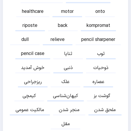
healthcare
motor
onto
riposte
back
kompromat
dull
relieve
pencil sharpener
ثوب
ثنایا
pencil case
ذوحیات
ذنبی
خوش آمدید
عصاره
علک
ریزجراحی
گوشت بز
کیهان‌شناسی
کیمچی
ملحق شدن
منجر شدن
مالکیت عمومی
مقل