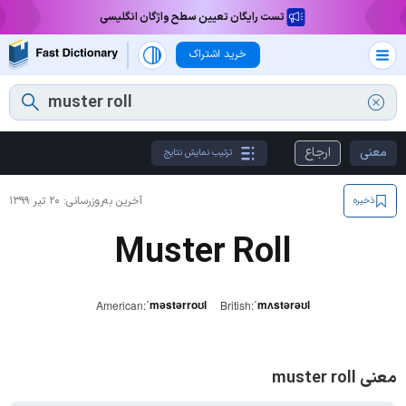
تست رایگان تعیین سطح واژگان انگلیسی
خرید اشتراک
معنی
ارجاع
ترتیب نمایش نتایج
آخرین به‌روزرسانی:
۲۰ تیر ۱۳۹۹
ذخیره
Muster Roll
ˈməstərroʊl
ˈmʌstərəʊl
American:
British:
معنی muster roll