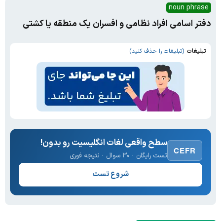
noun phrase
دفتر اسامی افراد نظامی و افسران یک منطقه یا کشتی
تبلیغات
(تبلیغات را حذف کنید)
سطح واقعی لغات انگلیسیت رو بدون!
CEFR
تست رایگان · ۳۰ سوال · نتیجه فوری
شروع تست