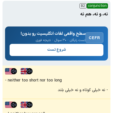
conjunction
B2
نه، و نه، هم نه
سطح واقعی لغات انگلیسیت رو بدون!
CEFR
تست رایگان · ۳۰ سوال · نتیجه فوری
شروع تست
neither too short nor too long
نه خیلی کوتاه و نه خیلی بلند