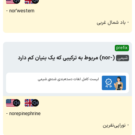
nor'western
باد شمال غربی
prefix
(-nor) مربوط به ترکیبی که یک بنیان کم دارد
شیمی
لیست کامل لغات دسته‌بندی شده‌ی شیمی
norepinephrine
نوراپی‌نفرین