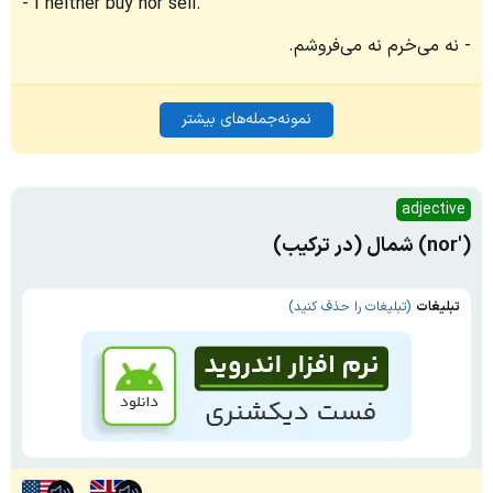
I neither buy nor sell.
نه می‌خرم نه می‌فروشم.
نمونه‌جمله‌های بیشتر
adjective
('nor) شمال (در ترکیب)
تبلیغات
(تبلیغات را حذف کنید)