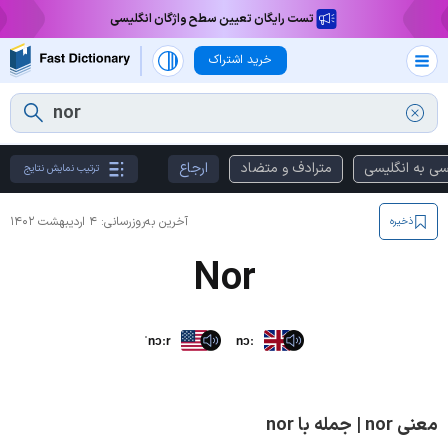
تست رایگان تعیین سطح واژگان انگلیسی
خرید اشتراک
سی به انگلیسی
مترادف و متضاد
ارجاع
ترتیب نمایش نتایج
آخرین به‌روزرسانی:
۴ اردیبهشت ۱۴۰۲
ذخیره
Nor
ˈnɔːr
nɔː
معنی nor | جمله با nor