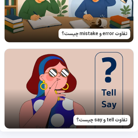
تفاوت error و mistake چیست؟
تفاوت tell و say چیست؟