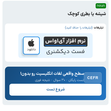
noun
شیشه یا بطری کوچک
تبلیغات
(تبلیغات را حذف کنید)
سطح واقعی لغات انگلیسیت رو بدون!
CEFR
تست رایگان · ۳۰ سوال · نتیجه فوری
شروع تست