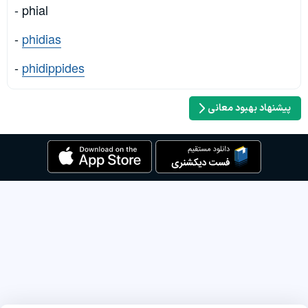
- phial
-
phidias
-
phidippides
پیشنهاد بهبود معانی