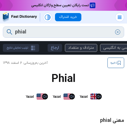
تست رایگان تعیین سطح واژگان انگلیسی
خرید اشتراک
سی به انگلیسی
مترادف و متضاد
ارجاع
ترتیب نمایش نتایج
آخرین به‌روزرسانی:
۶ اسفند ۱۳۹۸
ذخیره
Phial
ˈfaɪəl
ˈfaɪəl
ˈfaɪəl
معنی phial