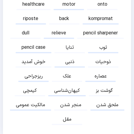
healthcare
motor
onto
riposte
back
kompromat
dull
relieve
pencil sharpener
ثوب
ثنایا
pencil case
ذوحیات
ذنبی
خوش آمدید
عصاره
علک
ریزجراحی
گوشت بز
کیهان‌شناسی
کیمچی
ملحق شدن
منجر شدن
مالکیت عمومی
مقل