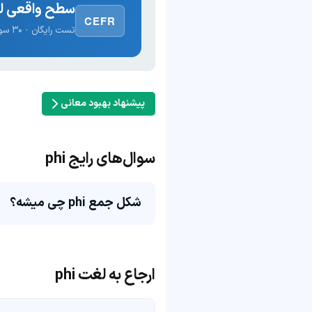
سطح واقعی لغ
CEFR
تست رایگان · ۳۰ سوال · نتیجه فوری
پیشنهاد بهبود معانی
سوال‌های رایج phi
شکل جمع phi چی میشه؟
ارجاع به لغت phi