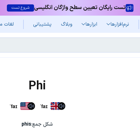
تست رایگان تعیین سطح واژگان انگلیسی
شروع تست
نرم‌افزار‌ها
ابزارها
وبلاگ
پشتیبانی
لغات م
Phi
ˈfaɪ
ˈfaɪ
شکل جمع:
phis