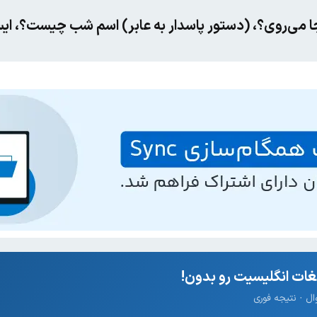
جا می‌روی؟، (دستور پاسدار به عابر) اسم شب چیست؟، ا
ات انگلیسیت رو بدون!