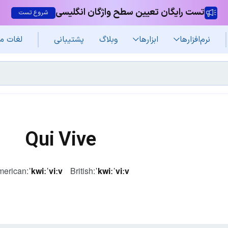
تست رایگان تعیین سطح واژگان انگلیسی
شروع تست
نرم‌افزار‌ها
ابزارها
وبلاگ
پشتیبانی
لغات م
Qui Vive
erican:
ˈkwiːˈviːv
British:
ˈkwiːˈviːv