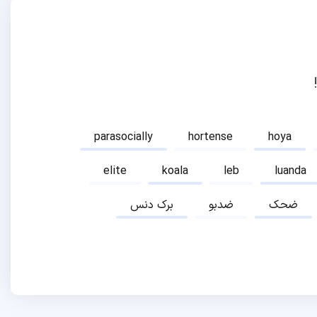
parasocially
hortense
hoya
elite
koala
leb
luanda
ضحک
ضدبو
برک دنس