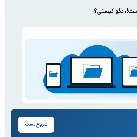
یست!، بگو کیستی؟
شروع تست