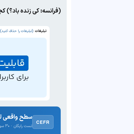
(فرانسه: کی زنده باد؟) ک
تبلیغات
(تبلیغات را حذف کنید)
سطح واقعی لغ
CEFR
تست رایگان · ۳۰ سوال · نتیجه فوری