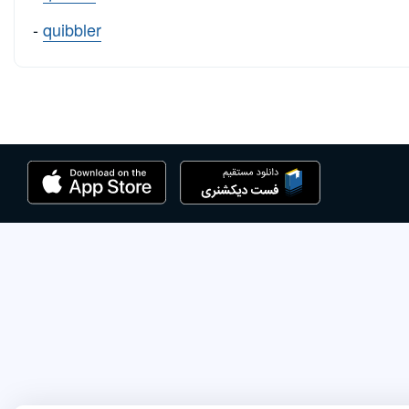
-
quibbler