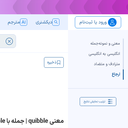
ورود یا ثبت‌نام
دیکشنری
مترجم
معنی و نمونه‌جمله
انگلیسی به انگلیسی
ذخیره
مترادف و متضاد
ارجاع
ترتیب نمایش نتایج
معنی quibble | جمله با quibble