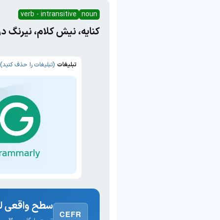
verb - intransitive
noun
کنایه، نیش کلام، نیرنگ د
تبلیغات
(تبلیغات را حذف کنید)
سطح واقعی لغ
CEFR