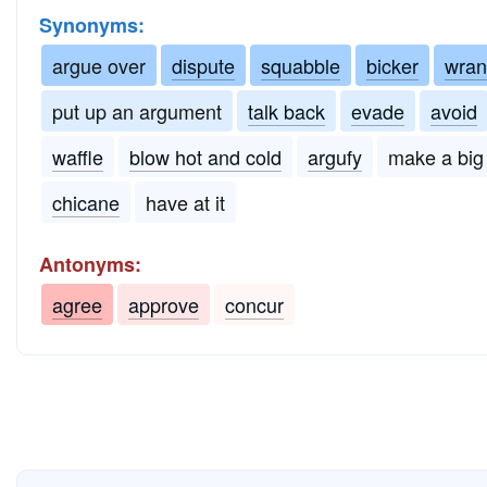
Synonyms:
argue over
dispute
squabble
bicker
wran
put up an argument
talk back
evade
avoid
waffle
blow hot and cold
argufy
make a big 
chicane
have at it
Antonyms:
agree
approve
concur