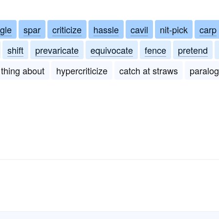
gle
spar
criticize
hassle
cavil
nit-pick
carp
shift
prevaricate
equivocate
fence
pretend
thing about
hypercriticize
catch at straws
paralog