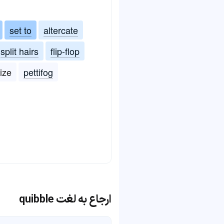
set to
altercate
split hairs
flip-flop
ize
pettifog
ارجاع به لغت quibble