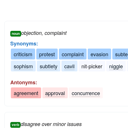
objection, complaint
noun
Synonyms:
criticism
protest
complaint
evasion
subte
sophism
subtlety
cavil
nit-picker
niggle
Antonyms:
agreement
approval
concurrence
disagree over minor issues
verb