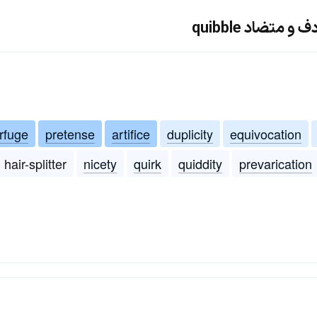
متضاد quibble
rfuge
pretense
artifice
duplicity
equivocation
hair-splitter
nicety
quirk
quiddity
prevarication