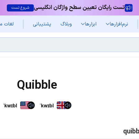
تست رایگان تعیین سطح واژگان انگلیسی
شروع تست
نرم‌افزار‌ها
ابزارها
وبلاگ
پشتیبانی
لغات م
Quibble
ˈkwɪbl
ˈkwɪbl