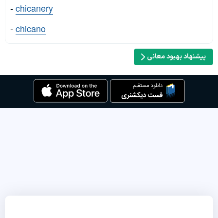
-
chicanery
-
chicano
پیشنهاد بهبود معانی