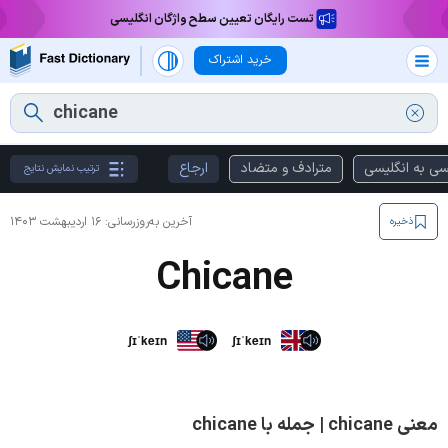
تست رایگان تعیین سطح واژگان انگلیسی
خرید اشتراک
سی به انگلیسی
مترادف و متضاد
ارجاع
ترتیب نمایش نتایج
آخرین به‌روزرسانی:
۱۶ اردیبهشت ۱۴۰۳
ذخیره
Chicane
ʃɪˈkeɪn
ʃɪˈkeɪn
معنی chicane | جمله با chicane