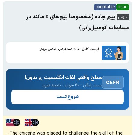
countable
noun
پیچ جاده (مخصوصاً پیچ‌های s مانند در
ورزش
مسابقات اتومبیل‌رانی)
لیست کامل لغات دسته‌بندی شده‌ی ورزش
سطح واقعی لغات انگلیسیت رو بدون!
CEFR
تست رایگان · ۳۰ سوال · نتیجه فوری
شروع تست
The chicane was placed to challenge the skill of the