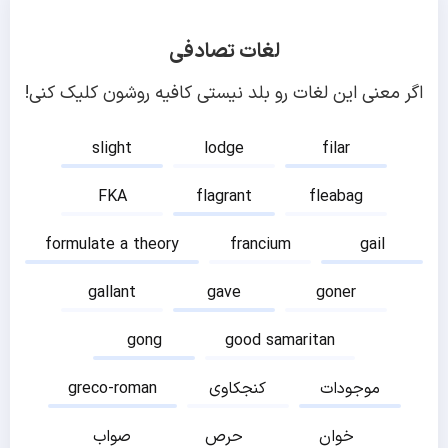
لغات تصادفی
اگر معنی این لغات رو بلد نیستی کافیه روشون کلیک کنی!
slight
lodge
filar
FKA
flagrant
fleabag
formulate a theory
francium
gail
gallant
gave
goner
gong
good samaritan
موجودات
کنجکاوی
greco-roman
خوان
حرص
صواب