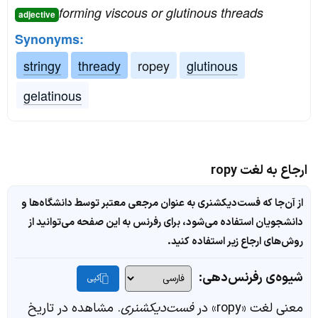
forming viscous or glutinous threads
adjective
Synonyms:
stringy
thready
ropey
glutinous
gelatinous
ارجاع به لغت ropy
از آن‌جا که فست‌دیکشنری به عنوان مرجعی معتبر توسط دانشگاه‌ها و
دانشجویان استفاده می‌شود، برای رفرنس به این صفحه می‌توانید از
روش‌های ارجاع زیر استفاده کنید.
شیوه‌ی رفرنس‌دهی:
کپی
معنی لغت «ropy» در
فست‌دیکشنری
. مشاهده در تاریخ