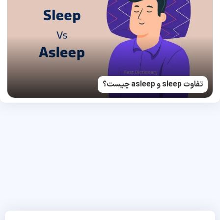
تفاوت sleep و asleep چیست؟