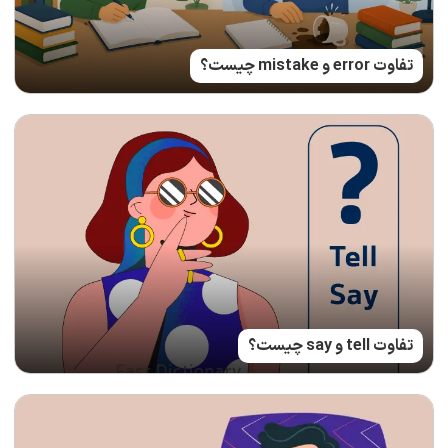
تفاوت error و mistake چیست؟
تفاوت tell و say چیست؟