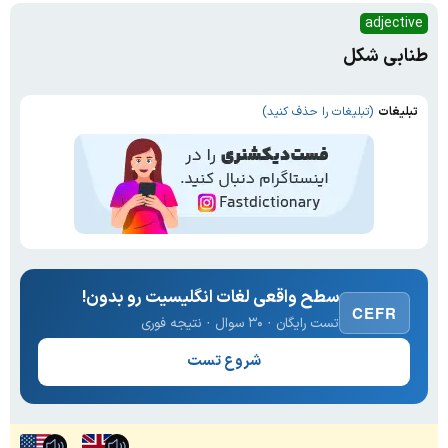
adjective
طنابی شکل
تبلیغات
(تبلیغات را حذف کنید)
سطح واقعی لغات انگلیسیت رو بدون!
CEFR
تست رایگان · ۳۰ سوال · نتیجه فوری
شروع تست