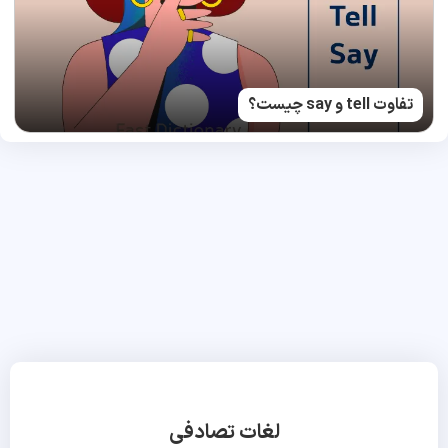
تفاوت tell و say چیست؟
لغات تصادفی