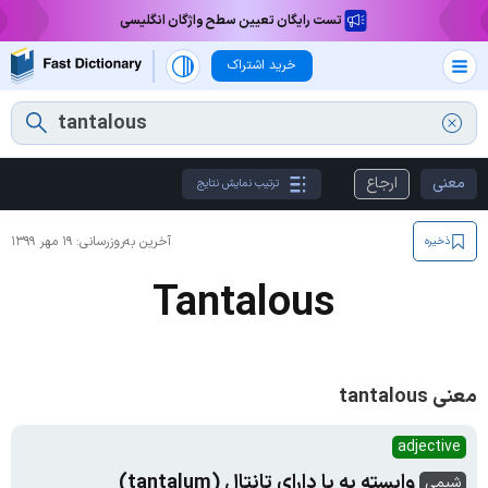
تست رایگان تعیین سطح واژگان انگلیسی
خرید اشتراک
معنی
ارجاع
ترتیب نمایش نتایج
آخرین به‌روزرسانی:
۱۹ مهر ۱۳۹۹
ذخیره
Tantalous
معنی tantalous
adjective
وابسته به یا دارای تانتال (tantalum)
شیمی