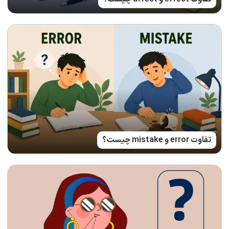
تفاوت error و mistake چیست؟