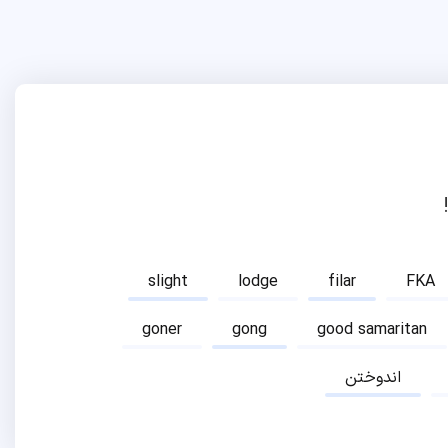
slight
lodge
filar
FKA
goner
gong
good samaritan
اندوختن