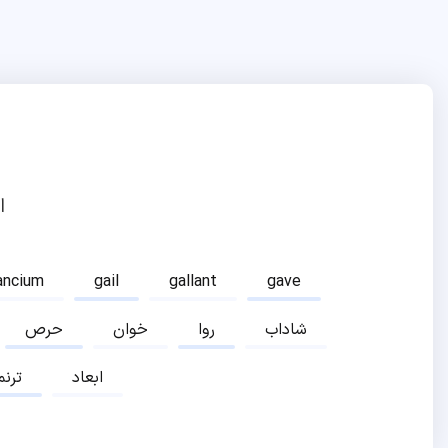
ا
ancium
gail
gallant
gave
شاداب
روا
خوان
حرص
ابعاد
ترنم