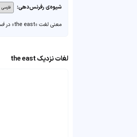
شیوه‌ی رفرنس‌دهی:
معنی لغت «the east» در
فس
لغات نزدیک the east