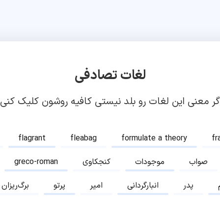
لغات تصادفی
گر معنی این لغات رو بلد نیستی کافیه روشون کلیک کنی!
flagrant
fleabag
formulate a theory
fr
صواب
موجودات
کنجکاوی
greco-roman
پدر
انبارگردانی
امیر
پرتو
برگ‌ریزان