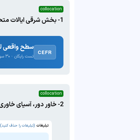
collocation
1- بخش شرقی ایالات متحده (شرق رود میسی‌سیپی و شمال ایالت اوهایو)
سطح واقعی لغ
CEFR
تست رایگان · ۳۰ سوال · نتیجه فوری
collocation
2- خاور دور، آسیای خاوری 3- (سابقاً) کشورهای بلوک شرق
تبلیغات
(تبلیغات را حذف کنید)