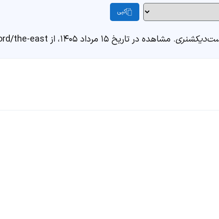
کپی
ت‌دیکشنری
. مشاهده در تاریخ ۱۵ مرداد ۱۴۰۵، از https://fastdic.com/word/the-east