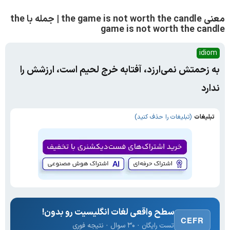
معنی the game is not worth the candle | جمله با the
game is not worth the candle
idiom
به زحمتش نمی‌ارزد، آفتابه خرج لحیم است، ارزشش را
ندارد
تبلیغات
(تبلیغات را حذف کنید)
سطح واقعی لغات انگلیسیت رو بدون!
CEFR
تست رایگان · ۳۰ سوال · نتیجه فوری