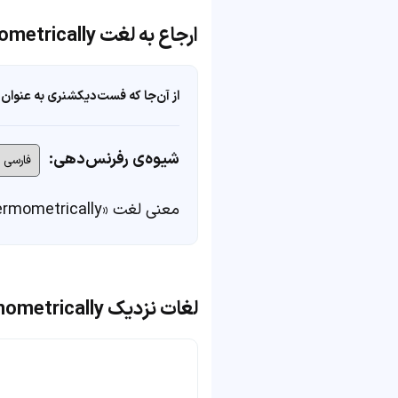
ارجاع به لغت thermometrically
از آن‌جا که فست‌دیکشنری به عنوان 
شیوه‌ی رفرنس‌دهی:
معنی لغت «thermometrically» در
لغات نزدیک thermometrically