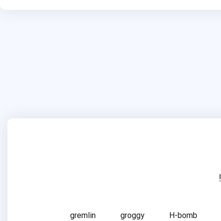
gremlin
groggy
H-bomb