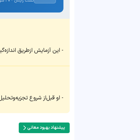
تست رایگان · ۳۰ سوال · نتیجه فوری
این آزمایش ازطریق اندازه‌گی
او قبل‌از شروع تجزیه‌وتحلیل
پیشنهاد بهبود معانی