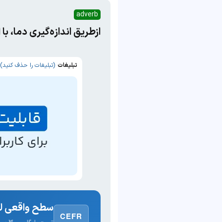
adverb
ازطریق اندازه‌گیری دما، با
تبلیغات
(تبلیغات را حذف کنید)
سطح واقعی لغ
CEFR