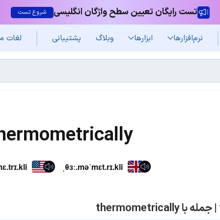
تست رایگان تعیین سطح واژگان انگلیسی
شروع تست
نرم‌افزار‌ها
ابزارها
وبلاگ
پشتیبانی
لغات م
hermometrically
.trɪ.kli
ˌθɜː.məˈmɛt.rɪ.kli