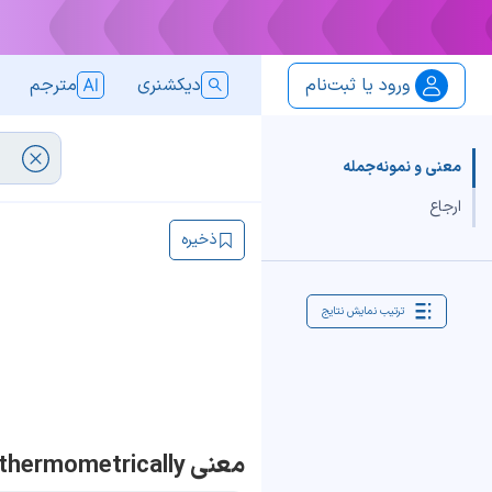
ورود یا ثبت‌نام
دیکشنری
مترجم
معنی و نمونه‌جمله
ارجاع
ذخیره
ترتیب نمایش نتایج
معنی thermometrically | جمله با thermometrically