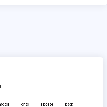
ا
motor
onto
riposte
back