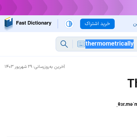
ن
خرید اشتراک
آخرین به‌روزرسانی:
۲۹ شهریور ۱۴۰۳
T
ˌθɜr.məˈmɛ