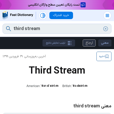
تست رایگان تعیین سطح واژگان انگلیسی
خرید اشتراک
معنی
ارجاع
ترتیب نمایش نتایج
آخرین به‌روزرسانی:
۲۹ فروردین ۱۳۹۹
ذخیره
Third Stream
ˈθɜrːdˈstriːm
ˈθɜːdstriːm
American:
British:
معنی third stream