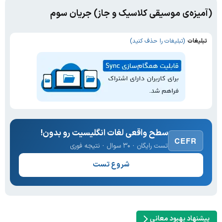
(آمیزه‌ی موسیقی کلاسیک و جاز) جریان سوم
تبلیغات
(تبلیغات را حذف کنید)
سطح واقعی لغات انگلیسیت رو بدون!
CEFR
تست رایگان · ۳۰ سوال · نتیجه فوری
شروع تست
پیشنهاد بهبود معانی