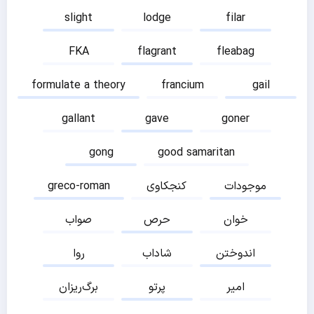
slight
lodge
filar
FKA
flagrant
fleabag
formulate a theory
francium
gail
gallant
gave
goner
gong
good samaritan
موجودات
کنجکاوی
greco-roman
خوان
حرص
صواب
اندوختن
شاداب
روا
امیر
پرتو
برگ‌ریزان