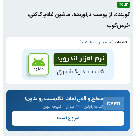
noun
کوبنده، از پوست درآورنده، ماشین غله‌پاک‌کنی،
خرمن‌کوب
تبلیغات
(تبلیغات را حذف کنید)
سطح واقعی لغات انگلیسیت رو بدون!
CEFR
تست رایگان · ۳۰ سوال · نتیجه فوری
شروع تست