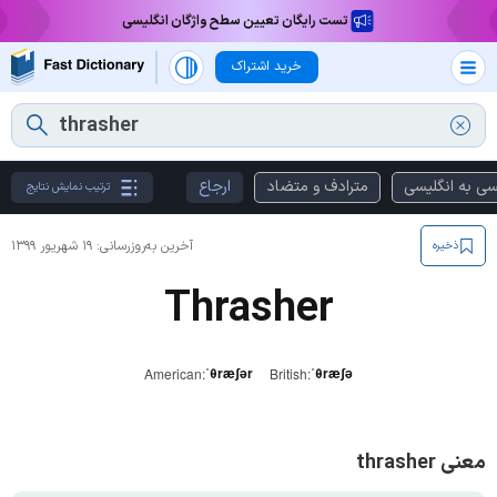
تست رایگان تعیین سطح واژگان انگلیسی
خرید اشتراک
سی به انگلیسی
مترادف و متضاد
ارجاع
ترتیب نمایش نتایج
آخرین به‌روزرسانی:
۱۹ شهریور ۱۳۹۹
ذخیره
Thrasher
ˈθræʃər
ˈθræʃə
American:
British:
معنی thrasher