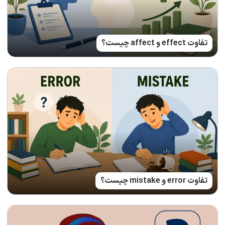
تفاوت effect و affect چیست؟
تفاوت error و mistake چیست؟