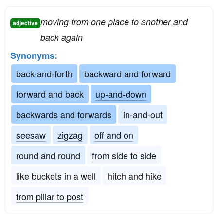
moving from one place to another and
adjective
back again
Synonyms:
back-and-forth
backward and forward
forward and back
up-and-down
backwards and forwards
in-and-out
seesaw
zigzag
off and on
round and round
from side to side
like buckets in a well
hitch and hike
from pillar to post