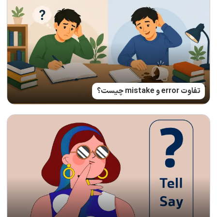
تفاوت error و mistake چیست؟