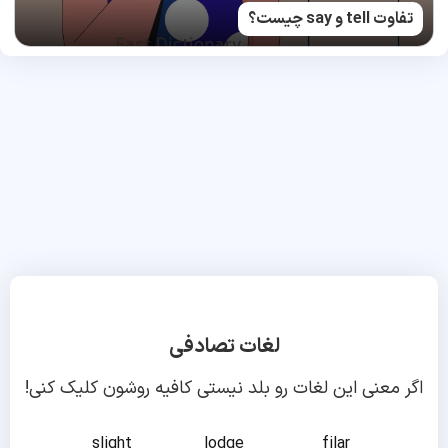
تفاوت tell و say چیست؟
لغات تصادفی
اگر معنی این لغات رو بلد نیستی کافیه روشون کلیک کنی!
slight
lodge
filar