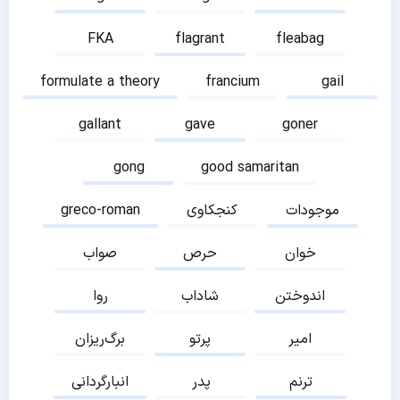
FKA
flagrant
fleabag
formulate a theory
francium
gail
gallant
gave
goner
gong
good samaritan
موجودات
کنجکاوی
greco-roman
خوان
حرص
صواب
اندوختن
شاداب
روا
امیر
پرتو
برگ‌ریزان
ترنم
پدر
انبارگردانی