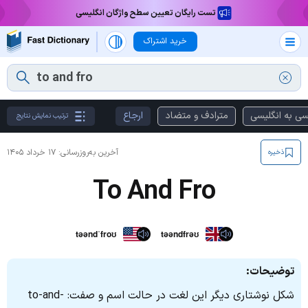
تست رایگان تعیین سطح واژگان انگلیسی
خرید اشتراک
سی به انگلیسی
مترادف و متضاد
ارجاع
ترتیب نمایش نتایج
آخرین به‌روزرسانی:
۱۷ خرداد ۱۴۰۵
ذخیره
To And Fro
təəndˈfroʊ
təəndfrəʊ
توضیحات:
شکل نوشتاری دیگر این لغت در حالت اسم و صفت: to-and-