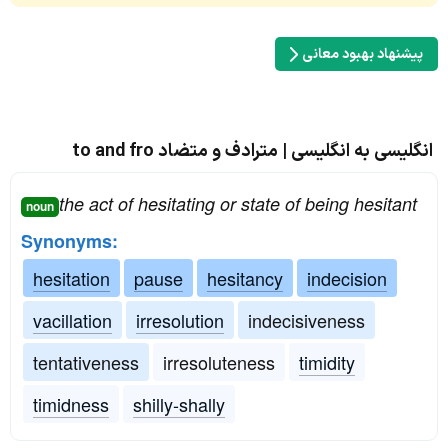
پیشنهاد بهبود معانی
انگلیسی به انگلیسی | مترادف و متضاد to and fro
the act of hesitating or state of being hesitant
noun
Synonyms:
hesitation
pause
hesitancy
indecision
vacillation
irresolution
indecisiveness
tentativeness
irresoluteness
timidity
timidness
shilly-shally