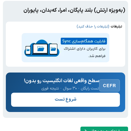
(به‌ویژه ارتش) بلند پایگان، امرا، که‌بدان، پایوران
تبلیغات
(تبلیغات را حذف کنید)
سطح واقعی لغات انگلیسیت رو بدون!
CEFR
تست رایگان · ۳۰ سوال · نتیجه فوری
شروع تست