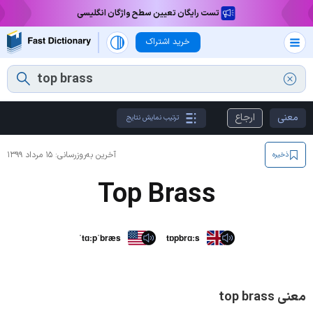
تست رایگان تعیین سطح واژگان انگلیسی
خرید اشتراک
معنی
ارجاع
ترتیب نمایش نتایج
آخرین به‌روزرسانی:
۱۵ مرداد ۱۳۹۹
ذخیره
Top Brass
ˈtɑːpˈbræs
tɒpbrɑːs
معنی top brass