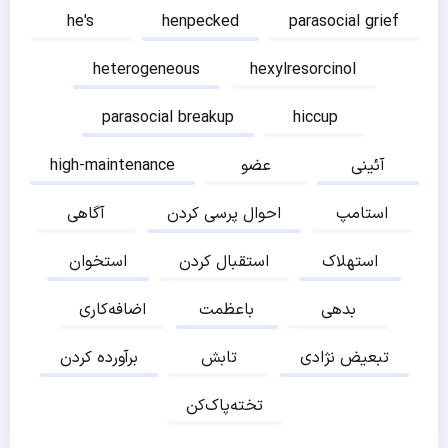
he's
henpecked
parasocial grief
heterogeneous
hexylresorcinol
parasocial breakup
hiccup
آئینی
عضو
high-maintenance
استامپ
احوال پرسی کردن
آگاهی
استهلاک
استقبال کردن
استخوان
بدهی
باعظمت
اضافه‌کاری
تبعیض نژادی
تابش
برآورده کردن
تخته‌پاک‌کن