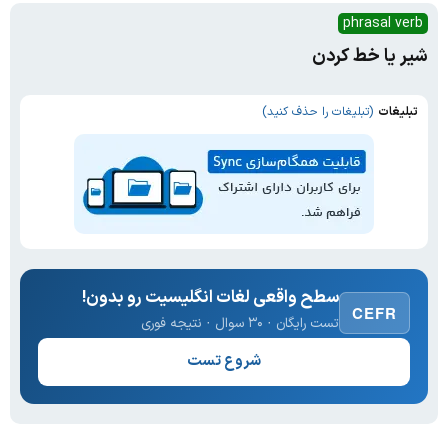
phrasal verb
شیر یا خط کردن
تبلیغات
(تبلیغات را حذف کنید)
سطح واقعی لغات انگلیسیت رو بدون!
CEFR
تست رایگان · ۳۰ سوال · نتیجه فوری
شروع تست