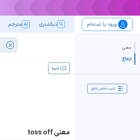
ورود یا ثبت‌نام
دیکشنری
مترجم
معنی
ارجاع
ذخیره
ترتیب نمایش نتایج
معنی toss off