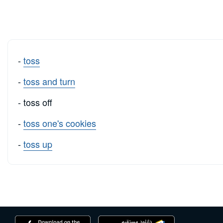
-
toss
-
toss and turn
- toss off
-
toss one's cookies
-
toss up