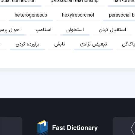
social connection
parasocial relationship
half-bree
heterogeneous
hexylresorcinol
parasocial 
استقبال کردن
استخوان
استامپ
احوال پرس
پاک‌کن
تبعیض نژادی
تابش
برآورده کردن
ب