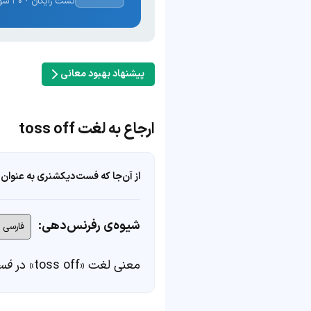
تست رایگان · ۳۰ سوال · نتیجه فوری
پیشنهاد بهبود معانی
ارجاع به لغت toss off
از آن‌جا که فست‌دیکشنری به عنوان 
شیوه‌ی رفرنس‌دهی:
معنی لغت «toss off» در
فس