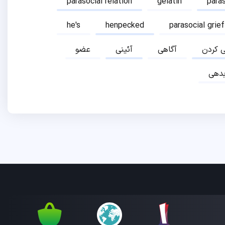
parasocial relation
gelatin
para
he's
henpecked
parasocial grief
ی کردن
آگاهی
آئینی
عضو
دهی