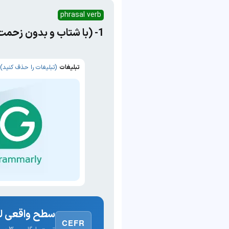
phrasal verb
1- (با شتاب و بدون زحمت) انجام دادن، نوشتن، ساختن 2- سرکشیدن، لاجرعه نوشیدن
تبلیغات
(تبلیغات را حذف کنید)
سطح واقعی لغ
CEFR