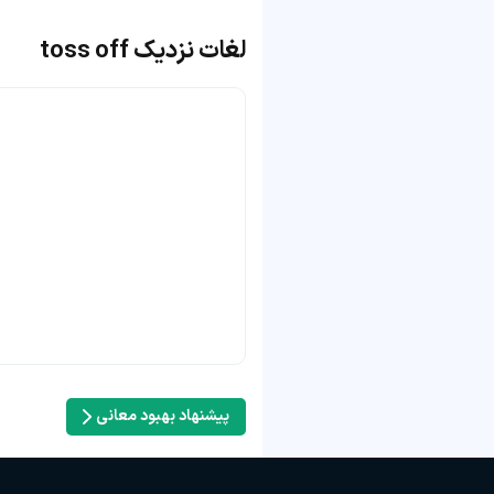
لغات نزدیک toss off
پیشنهاد بهبود معانی