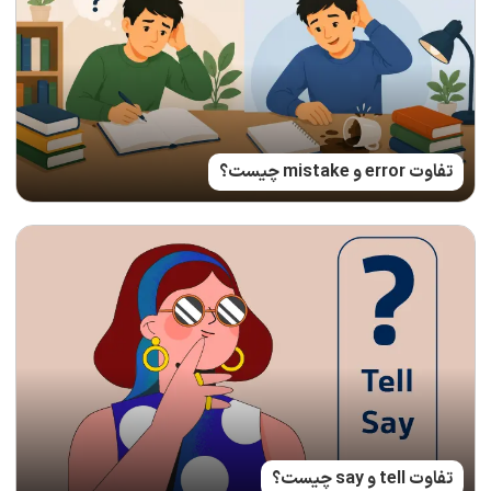
تفاوت error و mistake چیست؟
تفاوت tell و say چیست؟