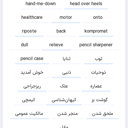
hand-me-down
head over heels
healthcare
motor
onto
riposte
back
kompromat
dull
relieve
pencil sharpener
ثوب
ثنایا
pencil case
ذوحیات
ذنبی
خوش آمدید
عصاره
علک
ریزجراحی
گوشت بز
کیهان‌شناسی
کیمچی
ملحق شدن
منجر شدن
مالکیت عمومی
مقل