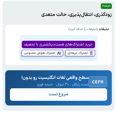
noun
زودگذری، انتقال‌پذیری، حالت متعدی
تبلیغات
(تبلیغات را حذف کنید)
سطح واقعی لغات انگلیسیت رو بدون!
CEFR
تست رایگان · ۳۰ سوال · نتیجه فوری
شروع تست