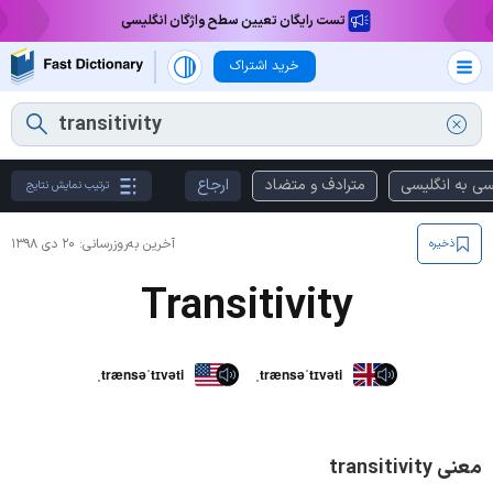
تست رایگان تعیین سطح واژگان انگلیسی
خرید اشتراک
سی به انگلیسی
مترادف و متضاد
ارجاع
ترتیب نمایش نتایج
آخرین به‌روزرسانی:
۲۰ دی ۱۳۹۸
ذخیره
Transitivity
ˌtrænsəˈtɪvəti
ˌtrænsəˈtɪvəti
معنی transitivity