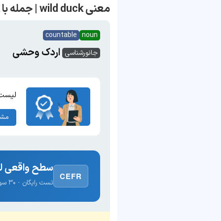
معنی wild duck | جمله با wild duck
countable
noun
اردک وحشی
جانورشناسی
لیست 
مشا
سطح واقعی لغ
CEFR
تست رایگان · ۳۰ سوال · نتیجه فوری