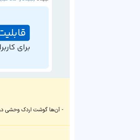
آن‌ها گوشت اردک وحشی دودی