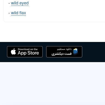
-
wild eyed
-
wild flax