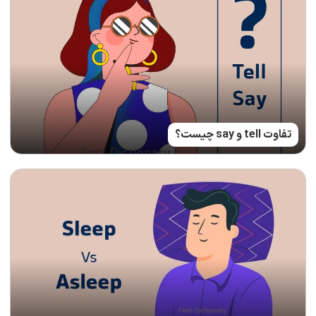
تفاوت tell و say چیست؟