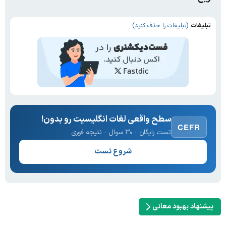
تبلیغات
(تبلیغات را حذف کنید)
سطح واقعی لغات انگلیسیت رو بدون!
CEFR
تست رایگان · ۳۰ سوال · نتیجه فوری
شروع تست
پیشنهاد بهبود معانی