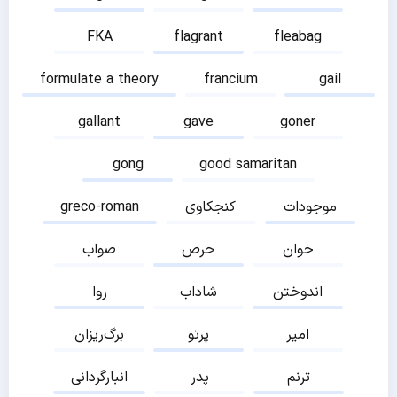
FKA
flagrant
fleabag
formulate a theory
francium
gail
gallant
gave
goner
gong
good samaritan
موجودات
کنجکاوی
greco-roman
خوان
حرص
صواب
اندوختن
شاداب
روا
امیر
پرتو
برگ‌ریزان
ترنم
پدر
انبارگردانی