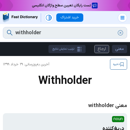
تست رایگان تعیین سطح واژگان انگلیسی
خرید اشتراک
معنی
ارجاع
ترتیب نمایش نتایج
آخرین به‌روزرسانی:
۲۹ خرداد ۱۳۹۹
ذخیره
Withholder
معنی withholder
noun
دریغ‌کننده