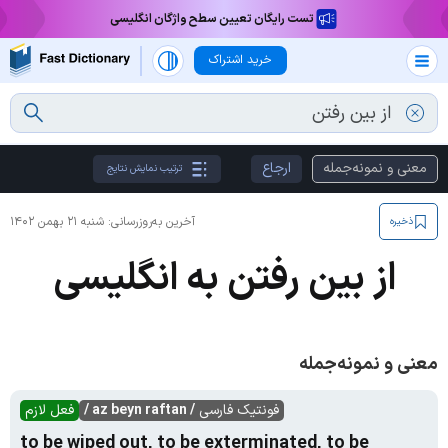
تست رایگان تعیین سطح واژگان انگلیسی
خرید اشتراک
معنی و نمونه‌جمله
ارجاع
ترتیب نمایش نتایج
آخرین به‌روزرسانی:
شنبه ۲۱ بهمن ۱۴۰۲
ذخیره
از بین رفتن به انگلیسی
معنی و نمونه‌جمله
فونتیک فارسی
/ az beyn raftan /
فعل لازم
to be wiped out, to be exterminated, to be