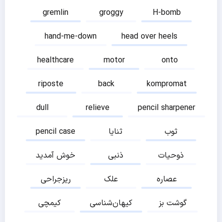
gremlin
groggy
H-bomb
hand-me-down
head over heels
healthcare
motor
onto
riposte
back
kompromat
dull
relieve
pencil sharpener
ثوب
ثنایا
pencil case
ذوحیات
ذنبی
خوش آمدید
عصاره
علک
ریزجراحی
گوشت بز
کیهان‌شناسی
کیمچی