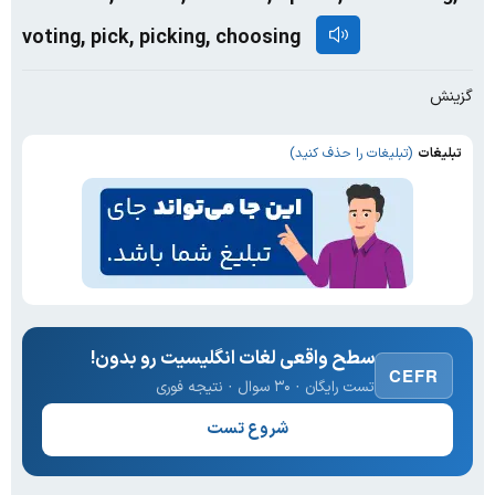
voting, pick, picking, choosing
گزینش
تبلیغات
(تبلیغات را حذف کنید)
سطح واقعی لغات انگلیسیت رو بدون!
CEFR
تست رایگان · ۳۰ سوال · نتیجه فوری
شروع تست