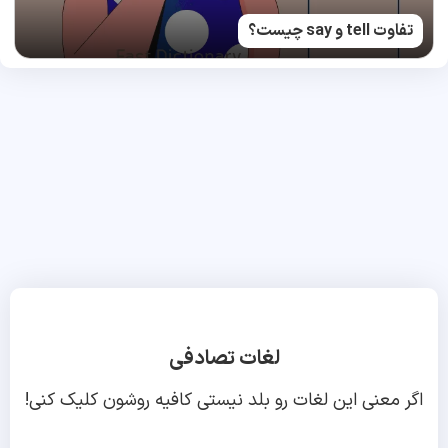
تفاوت tell و say چیست؟
لغات تصادفی
اگر معنی این لغات رو بلد نیستی کافیه روشون کلیک کنی!