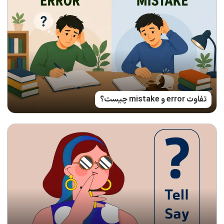
تفاوت error و mistake چیست؟