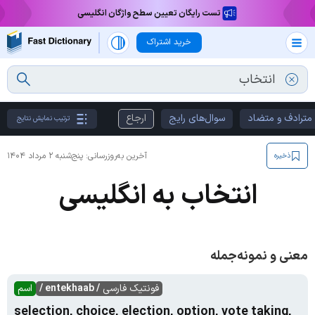
تست رایگان تعیین سطح واژگان انگلیسی
خرید اشتراک
مترادف و متضاد
سوال‌های رایج
ارجاع
ترتیب نمایش نتایج
آخرین به‌روزرسانی:
پنج‌شنبه ۲ مرداد ۱۴۰۴
ذخیره
انتخاب به انگلیسی
معنی و نمونه‌جمله
فونتیک فارسی
/ entekhaab /
اسم
selection, choice, election, option, vote taking,