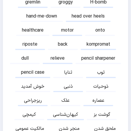
gremlin
groggy
H-bomb
hand-me-down
head over heels
healthcare
motor
onto
riposte
back
kompromat
dull
relieve
pencil sharpener
ثوب
ثنایا
pencil case
ذوحیات
ذنبی
خوش آمدید
عصاره
علک
ریزجراحی
گوشت بز
کیهان‌شناسی
کیمچی
ملحق شدن
منجر شدن
مالکیت عمومی