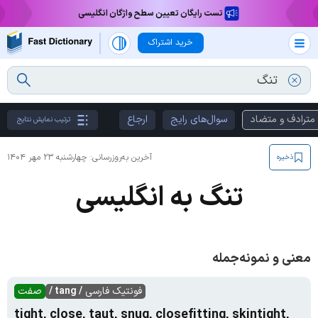
تست رایگان تعیین سطح واژگان انگلیسی
خرید اشتراک
مترادف و متضاد
سوال‌های رایج
ارجاع
ترتیب نمایش نتایج
آخرین به‌روزرسانی:
چهارشنبه ۲۳ مهر ۱۴۰۴
ذخیره
تنگ به انگلیسی
معنی و نمونه‌جمله
فونتیک فارسی
/ tang /
صفت
tight, close, taut, snug, closefitting, skintight,