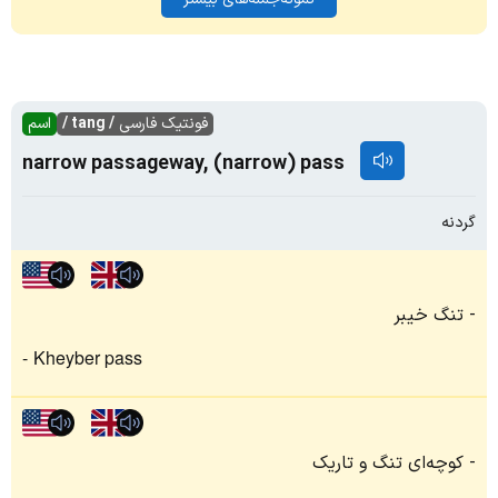
فونتیک فارسی
/ tang /
اسم
narrow passageway, (narrow) pass
گردنه
تنگ خیبر
Kheyber pass
کوچه‌ای تنگ و تاریک