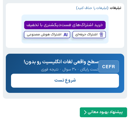
تبلیغات
(تبلیغات را حذف کنید)
سطح واقعی لغات انگلیسیت رو بدون!
CEFR
تست رایگان · ۳۰ سوال · نتیجه فوری
شروع تست
پیشنهاد بهبود معانی