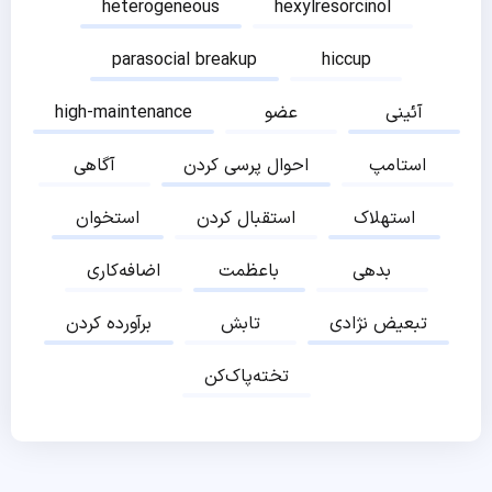
heterogeneous
hexylresorcinol
parasocial breakup
hiccup
آئینی
عضو
high-maintenance
استامپ
احوال پرسی کردن
آگاهی
استهلاک
استقبال کردن
استخوان
بدهی
باعظمت
اضافه‌کاری
تبعیض نژادی
تابش
برآورده کردن
تخته‌پاک‌کن