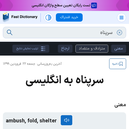
تست رایگان تعیین سطح واژگان انگلیسی
خرید اشتراک
معنی
مترادف و متضاد
ارجاع
ترتیب نمایش نتایج
آخرین به‌روزرسانی:
جمعه ۲۲ فروردین ۱۳۹۹
ذخیره
سرپناه به انگلیسی
معنی
ambush, fold, shelter