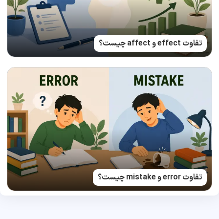
تفاوت effect و affect چیست؟
تفاوت error و mistake چیست؟