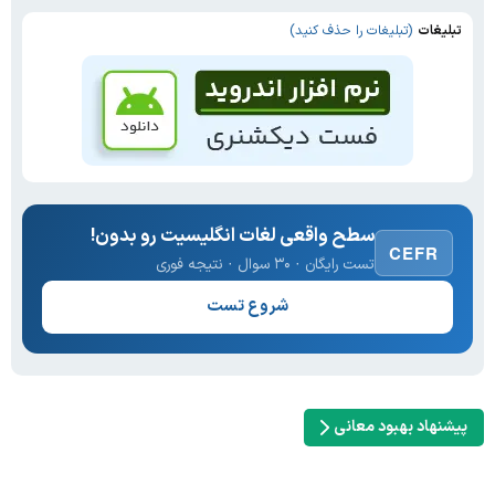
تبلیغات
(تبلیغات را حذف کنید)
سطح واقعی لغات انگلیسیت رو بدون!
CEFR
تست رایگان · ۳۰ سوال · نتیجه فوری
شروع تست
پیشنهاد بهبود معانی