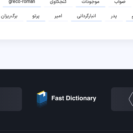
صواب
موجودات
کنجکاوی
greco-roman
پدر
انبارگردانی
امیر
پرتو
برگ‌ریزان