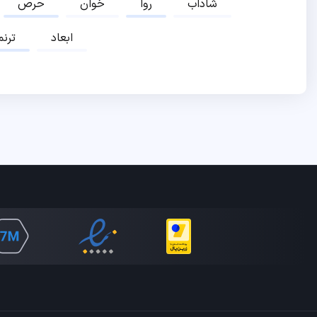
شاداب
روا
خوان
حرص
ابعاد
ترنم