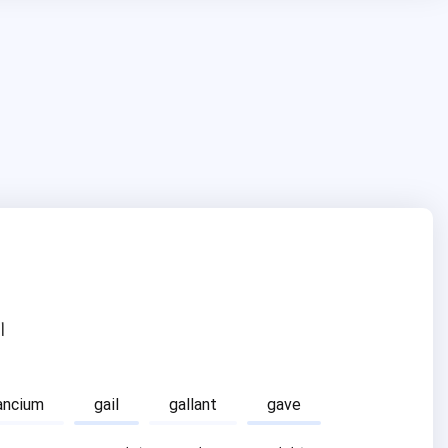
ا
ancium
gail
gallant
gave