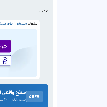
تنداب
تبلیغات
(تبلیغات را حذف کنید)
سطح واقعی لغ
CEFR
تست رایگان · ۳۰ سوال · نتیجه فوری