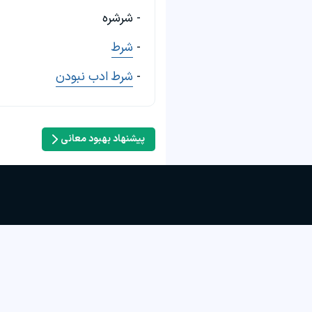
- شرشره
-
شرط
-
شرط ادب نبودن
پیشنهاد بهبود معانی